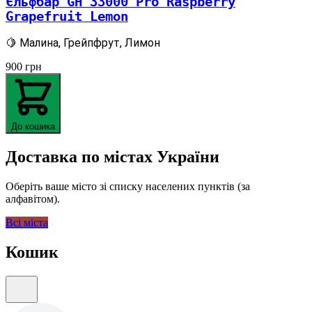
Єльфбар GH 33000 Pro Raspberry
Grapefruit Lemon
🍋 Малина, Грейпфрут, Лимон
900
грн
До кошика
Доставка по містах України
Оберіть ваше місто зі списку населених пунктів (за
алфавітом).
Всі міста
Кошик