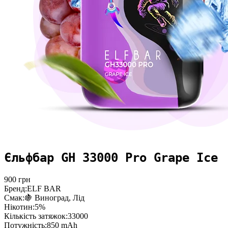
Єльфбар GH 33000 Pro Grape Ice
900
грн
Бренд:
ELF BAR
Смак:
🍇 Виноград, Лід
Нікотин:
5%
Кількість затяжок:
33000
Потужність:
850 mAh