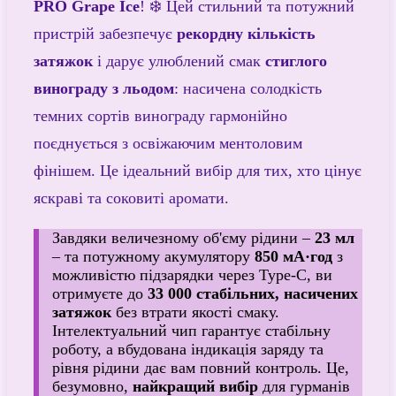
PRO Grape Ice
! ❄️ Цей стильний та потужний
пристрій забезпечує
рекордну кількість
затяжок
і дарує улюблений смак
стиглого
винограду з льодом
: насичена солодкість
темних сортів винограду гармонійно
поєднується з освіжаючим ментоловим
фінішем. Це ідеальний вибір для тих, хто цінує
яскраві та соковиті аромати.
Завдяки величезному об'єму рідини –
23 мл
– та потужному акумулятору
850 мА·год
з
можливістю підзарядки через Type-C, ви
отримуєте до
33 000 стабільних, насичених
затяжок
без втрати якості смаку.
Інтелектуальний чип гарантує стабільну
роботу, а вбудована індикація заряду та
рівня рідини дає вам повний контроль. Це,
безумовно,
найкращий вибір
для гурманів