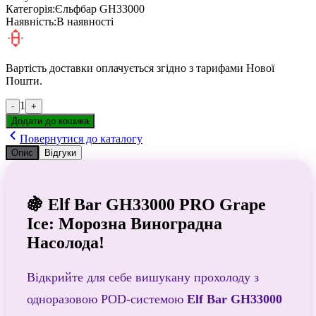
Категорія:
Єльфбар GH33000
Наявність:
В наявності
Вартість доставки оплачується згідно з тарифами Нової
Пошти.
1
-
+
Додати до кошика
Повернутися до каталогу
Опис
Відгуки
🍇 Elf Bar GH33000 PRO Grape
Ice: Морозна Виноградна
Насолода!
Відкрийте для себе вишукану прохолоду з
одноразовою POD-системою
Elf Bar GH33000