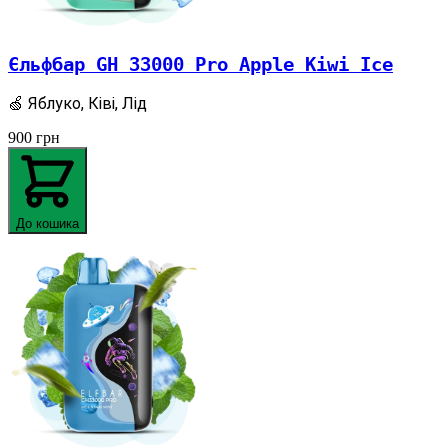
Єльфбар GH 33000 Pro Apple Kiwi Ice
🍏 Яблуко, Ківі, Лід
900
грн
До кошика