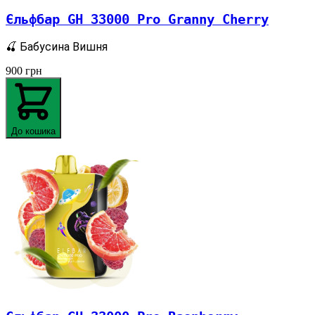
Єльфбар GH 33000 Pro Granny Cherry
🍒 Бабусина Вишня
900
грн
До кошика