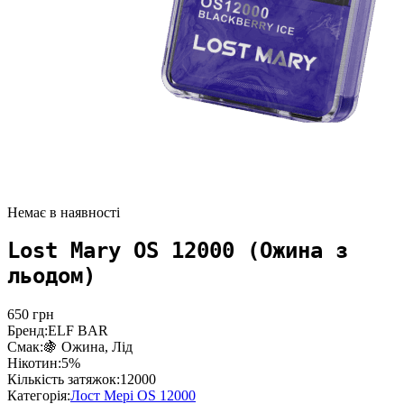
Немає в наявності
Lost Mary OS 12000 (Ожина з
льодом)
650
грн
Бренд:
ELF BAR
Смак:
🍇 Ожина, Лід
Нікотин:
5%
Кількість затяжок:
12000
Категорія:
Лост Мері OS 12000