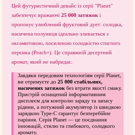
Цей футуристичний девайс із серії "Planet"
забезпечує вражаючі
25 000 затяжок
і
пропонує улюблений фруктовий дует: солодка,
насичена полуниця ідеально зливається з
оксамитовою, посиленою солодкістю стиглого
персика (Peach+). Це справжній десертний
аромат, який не набридає.
Завдяки передовим технологіям серії Planet,
ви отримуєте до
25 000 стабільних,
насичених затяжок
без втрати якості смаку.
Пристрій оснащений інформативним
дисплеєм для контролю заряду та запасу
рідини, а потужний акумулятор із швидкою
зарядкою Type-C гарантує безперебійне
паріння. Серія Planet — це поєднання
інновацій, стилю та глибокого, солодкого
аромату.