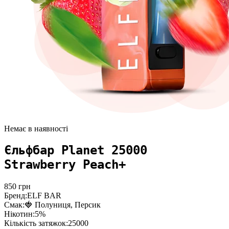
Немає в наявності
Єльфбар Planet 25000
Strawberry Peach+
850
грн
Бренд:
ELF BAR
Смак:
🍓 Полуниця, Персик
Нікотин:
5%
Кількість затяжок:
25000