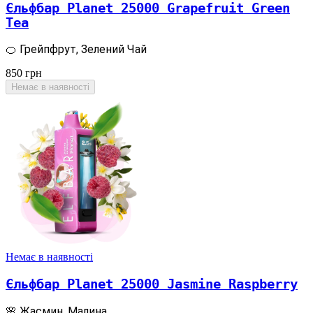
Єльфбар Planet 25000 Grapefruit Green
Tea
🍊 Грейпфрут, Зелений Чай
850
грн
Немає в наявності
Немає в наявності
Єльфбар Planet 25000 Jasmine Raspberry
🌸 Жасмин, Малина