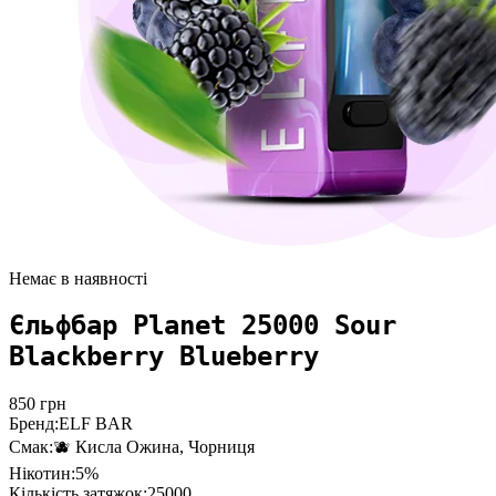
Немає в наявності
Єльфбар Planet 25000 Sour
Blackberry Blueberry
850
грн
Бренд:
ELF BAR
Смак:
🫐 Кисла Ожина, Чорниця
Нікотин:
5%
Кількість затяжок:
25000