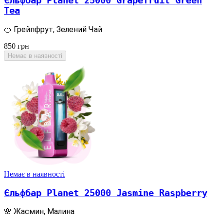
Єльфбар Planet 25000 Grapefruit Green
Tea
🍊 Грейпфрут, Зелений Чай
850
грн
Немає в наявності
Немає в наявності
Єльфбар Planet 25000 Jasmine Raspberry
🌸 Жасмин, Малина