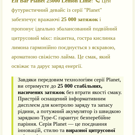
Elf Bar Planet 25000 Lemon Lime
! 🪐 Цей
футуристичний девайс із серії "Planet"
забезпечує вражаючі
25 000 затяжок
і
пропонує ідеально збалансований подвійний
цитрусовий мікс: пікантна, гостра кислинка
лимона гармонійно поєднується з яскравою,
ароматною свіжістю лайма. Це смак, який
освіжає та дарує заряд енергії.
Завдяки передовим технологіям серії Planet,
ви отримуєте до
25 000 стабільних,
насичених затяжок
без втрати якості смаку.
Пристрій оснащений інформативним
дисплеєм для контролю заряду та запасу
рідини, а потужний акумулятор із швидкою
зарядкою Type-C гарантує безперебійне
паріння. Серія Planet — це поєднання
інновацій, стилю та
виразної цитрусової