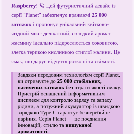
Raspberry
! 🪐 Цей футуристичний девайс із
серії "Planet" забезпечує вражаючі
25 000
затяжок
і пропонує унікальний квітково-
ягідний мікс: делікатний, солодкий аромат
жасмину ідеально підкреслюється соковитою,
злегка терпкою кислинкою стиглої малини. Це
смак, що дарує відчуття розкоші та свіжості.
Завдяки передовим технологіям серії Planet,
ви отримуєте до
25 000 стабільних,
насичених затяжок
без втрати якості смаку.
Пристрій оснащений інформативним
дисплеєм для контролю заряду та запасу
рідини, а потужний акумулятор із швидкою
зарядкою Type-C гарантує безперебійне
паріння. Серія Planet — це поєднання
інновацій, стилю та
вишуканої
ароматності
.