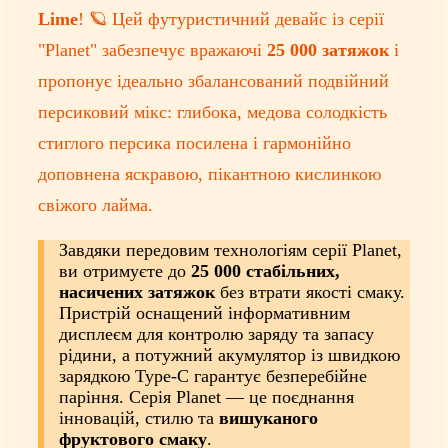
Lime
! 🪐 Цей футуристичний девайс із серії
"Planet" забезпечує вражаючі
25 000 затяжок
і
пропонує ідеально збалансований подвійний
персиковий мікс: глибока, медова солодкість
стиглого персика посилена і гармонійно
доповнена яскравою, пікантною кислинкою
свіжого лайма.
Завдяки передовим технологіям серії Planet,
ви отримуєте до
25 000 стабільних,
насичених затяжок
без втрати якості смаку.
Пристрій оснащений інформативним
дисплеєм для контролю заряду та запасу
рідини, а потужний акумулятор із швидкою
зарядкою Type-C гарантує безперебійне
паріння. Серія Planet — це поєднання
інновацій, стилю та
вишуканого
фруктового смаку
.