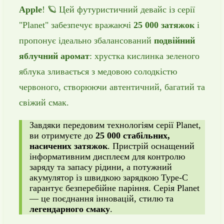
Apple
! 🪐 Цей футуристичний девайс із серії
"Planet" забезпечує вражаючі
25 000 затяжок
і
пропонує ідеально збалансований
подвійний
яблучний аромат
: хрустка кислинка зеленого
яблука зливається з медовою солодкістю
червоного, створюючи автентичний, багатий та
свіжий смак.
Завдяки передовим технологіям серії Planet,
ви отримуєте до
25 000 стабільних,
насичених затяжок
. Пристрій оснащений
інформативним дисплеєм для контролю
заряду та запасу рідини, а потужний
акумулятор із швидкою зарядкою Type-C
гарантує безперебійне паріння. Серія Planet
— це поєднання інновацій, стилю та
легендарного смаку
.