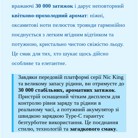
вражаючі
30 000 затяжок
і дарує неповторний
квітково-прохолодний аромат
: ніжні,
оксамитові ноти пелюсток троянди гармонійно
поєднується з легким ягідним відтінком та
потужною, кристально чистою свіжістю льоду.
Це смак для тих, хто шукає щось дійсно
особливе та елегантне.
Завдяки передовій платформі серії Nic King
та великому запасу рідини, ви отримуєте до
30 000 стабільних, ароматних затяжок
.
Пристрій оснащений чітким дисплеєм для
контролю рівня заряду та рідини в
реальному часі, а потужний акумулятор зі
швидкою зарядкою Type-C гарантує
безтурботне використання. Це поєднання
стилю, технологій та
загадкового смаку
.