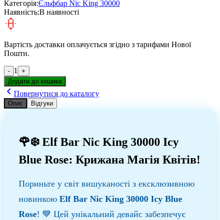
Категорія:
Єльфбар Nic King 30000
Наявність:
В наявності
Вартість доставки оплачується згідно з тарифами Нової
Пошти.
1
-
+
Додати до кошика
Повернутися до каталогу
Опис
Відгуки
🌹❄️ Elf Bar Nic King 30000 Icy
Blue Rose: Крижана Магія Квітів!
Пориньте у світ вишуканості з ексклюзивною
новинкою
Elf Bar Nic King 30000 Icy Blue
Rose
! 💙 Цей унікальний девайс забезпечує