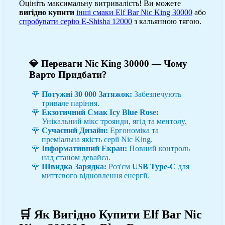
Оцініть максимальну витривалість! Ви можете
вигідно купити
інші смаки Elf Bar Nic King 30000
або
спробувати серію E-Shisha 12000
з кальянною тягою.
💎 Переваги Nic King 30000 — Чому
Варто Придбати?
Потужні 30 000 Затяжок:
Забезпечують
тривале паріння.
Екзотичний Смак Icy Blue Rose:
Унікальний мікс троянди, ягід та ментолу.
Сучасний Дизайн:
Ергономіка та
преміальна якість серії Nic King.
Інформативний Екран:
Повний контроль
над станом девайса.
Швидка Зарядка:
Роз'єм
USB Type-C
для
миттєвого відновлення енергії.
🛒 Як Вигідно Купити Elf Bar Nic