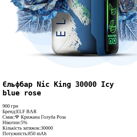
Єльфбар Nic King 30000 Icy
blue rose
900
грн
Бренд:
ELF BAR
Смак:
🌹 Крижана Голуба Роза
Нікотин:
5%
Кількість затяжок:
30000
Потужність:
850 mAh