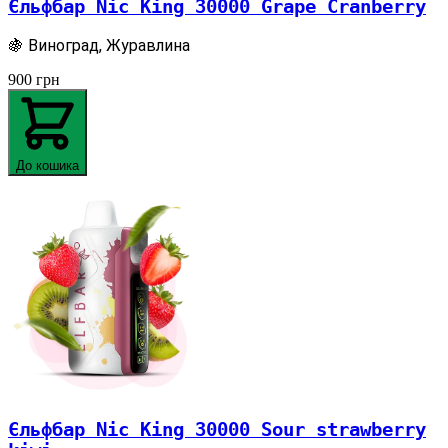
Єльфбар Nic King 30000 Grape Cranberry
🍇 Виноград, Журавлина
900
грн
До кошика
Єльфбар Nic King 30000 Sour strawberry