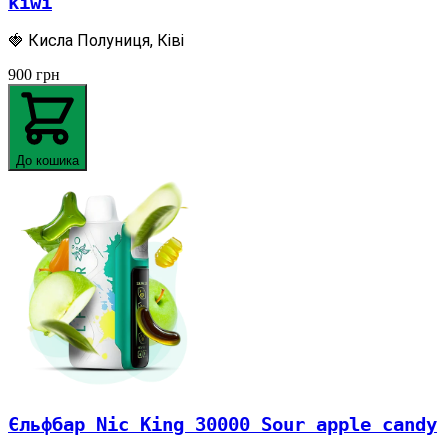
kiwi
🍓 Кисла Полуниця, Ківі
900
грн
До кошика
Єльфбар Nic King 30000 Sour apple candy