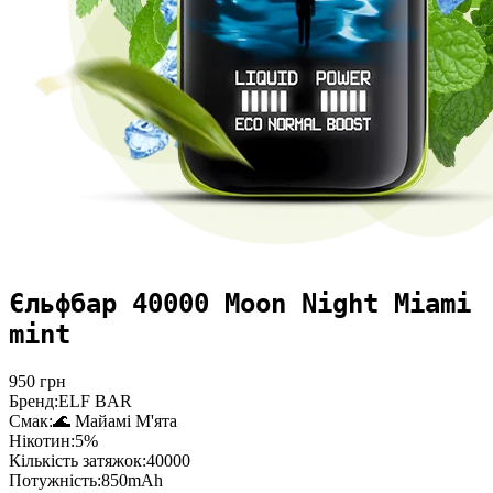
Єльфбар 40000 Moon Night Miami
mint
950
грн
Бренд:
ELF BAR
Смак:
🌊 Майамі М'ята
Нікотин:
5%
Кількість затяжок:
40000
Потужність:
850mAh