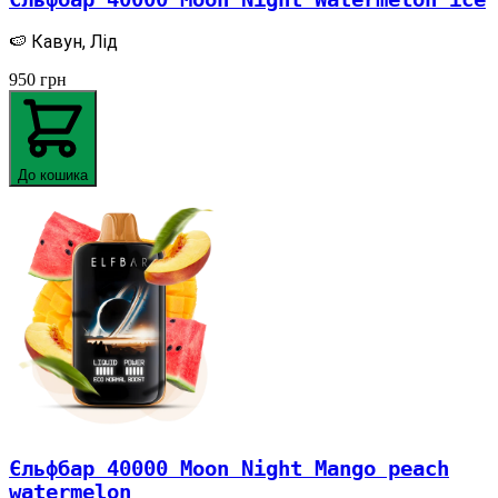
🍉 Кавун, Лід
950
грн
До кошика
Єльфбар 40000 Moon Night Mango peach
watermelon