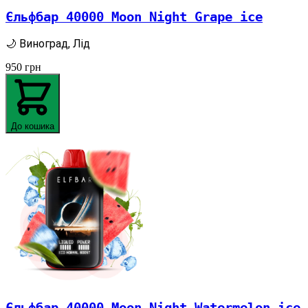
Єльфбар 40000 Moon Night Grape ice
🌙 Виноград, Лід
950
грн
До кошика
Єльфбар 40000 Moon Night Watermelon ice