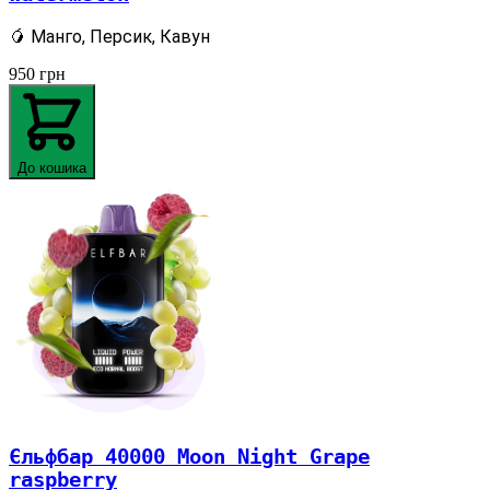
🥭 Манго, Персик, Кавун
950
грн
До кошика
Єльфбар 40000 Moon Night Grape
raspberry