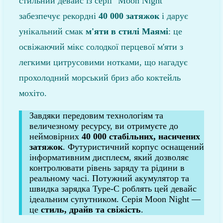
стильний девайс із серії "Moon Night"
забезпечує рекордні
40 000 затяжок
і дарує
унікальний смак
м'яти в стилі Маямі
: це
освіжаючий мікс солодкої перцевої м'яти з
легкими цитрусовими нотками, що нагадує
прохолодний морський бриз або коктейль
мохіто.
Завдяки передовим технологіям та
величезному ресурсу, ви отримуєте до
неймовірних
40 000 стабільних, насичених
затяжок
. Футуристичний корпус оснащений
інформативним дисплеєм, який дозволяє
контролювати рівень заряду та рідини в
реальному часі. Потужний акумулятор та
швидка зарядка Type-C роблять цей девайс
ідеальним супутником. Серія Moon Night —
це
стиль, драйв та свіжість
.