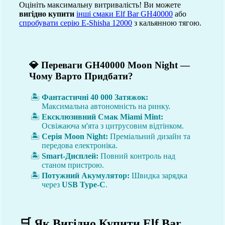
Оцініть максимальну витривалість! Ви можете
вигідно купити
інші смаки Elf Bar GH40000
або
спробувати серію E-Shisha 12000
з кальянною тягою.
💎 Переваги GH40000 Moon Night —
Чому Варто Придбати?
Фантастичні 40 000 Затяжок:
Максимальна автономність на ринку.
Ексклюзивний Смак Miami Mint:
Освіжаюча м'ята з цитрусовим відтінком.
Серія Moon Night:
Преміальний дизайн та
передова електроніка.
Smart-Дисплей:
Повний контроль над
станом пристрою.
Потужний Акумулятор:
Швидка зарядка
через
USB Type-C
.
🛒 Як Вигідно Купити Elf Bar