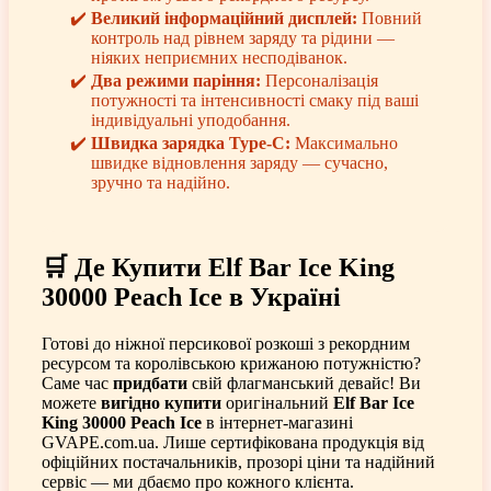
Великий інформаційний дисплей:
Повний
контроль над рівнем заряду та рідини —
ніяких неприємних несподіванок.
Два режими паріння:
Персоналізація
потужності та інтенсивності смаку під ваші
індивідуальні уподобання.
Швидка зарядка Type-C:
Максимально
швидке відновлення заряду — сучасно,
зручно та надійно.
🛒 Де Купити Elf Bar Ice King
30000 Peach Ice в Україні
Готові до ніжної персикової розкоші з рекордним
ресурсом та королівською крижаною потужністю?
Саме час
придбати
свій флагманський девайс! Ви
можете
вигідно купити
оригінальний
Elf Bar Ice
King 30000 Peach Ice
в інтернет-магазині
GVAPE.com.ua. Лише сертифікована продукція від
офіційних постачальників, прозорі ціни та надійний
сервіс — ми дбаємо про кожного клієнта.