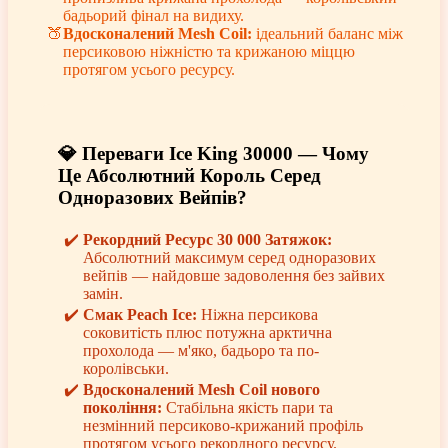
бадьорий фінал на видиху.
Вдосконалений Mesh Coil:
ідеальний баланс між
персиковою ніжністю та крижаною міццю
протягом усього ресурсу.
💎 Переваги Ice King 30000 — Чому
Це Абсолютний Король Серед
Одноразових Вейпів?
Рекордний Ресурс 30 000 Затяжок:
Абсолютний максимум серед одноразових
вейпів — найдовше задоволення без зайвих
замін.
Смак Peach Ice:
Ніжна персикова
соковитість плюс потужна арктична
прохолода — м'яко, бадьоро та по-
королівськи.
Вдосконалений Mesh Coil нового
покоління:
Стабільна якість пари та
незмінний персиково-крижаний профіль
протягом усього рекордного ресурсу.