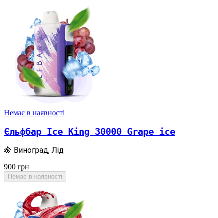
Немає в наявності
Єльфбар Ice King 30000 Grape ice
🍇 Виноград, Лід
900
грн
Немає в наявності