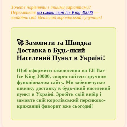
Хочете порівняти з іншими варіантами?
Перегляньте
всі смаки серії Ice King 30000
—
знайдіть свій ідеальний королівський супутник!
🚀 Замовити та Швидка
Доставка в Будь-який
Населений Пункт в Україні!
Щоб
оформити замовлення
на Elf Bar
Ice King 30000, скористайтеся зручним
функціоналом сайту. Ми забезпечуємо
швидку доставку в будь-який населений
пункт в Україні
. Зробіть свій вибір і
замовте
свій королівський персиково-
крижаний фаворит вже сьогодні!