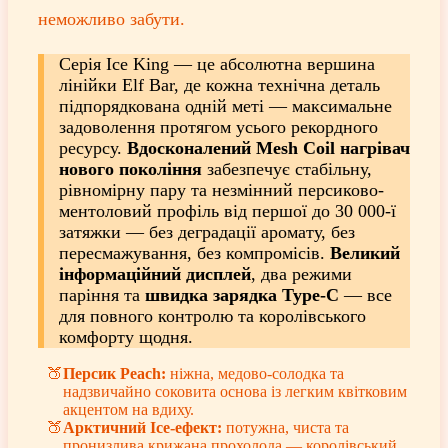
неможливо забути.
Серія Ice King — це абсолютна вершина
лінійки Elf Bar, де кожна технічна деталь
підпорядкована одній меті — максимальне
задоволення протягом усього рекордного
ресурсу.
Вдосконалений Mesh Coil нагрівач
нового покоління
забезпечує стабільну,
рівномірну пару та незмінний персиково-
ментоловий профіль від першої до 30 000-ї
затяжки — без деградації аромату, без
пересмажування, без компромісів.
Великий
інформаційний дисплей
, два режими
паріння та
швидка зарядка Type-C
— все
для повного контролю та королівського
комфорту щодня.
Персик Peach:
ніжна, медово-солодка та
надзвичайно соковита основа із легким квітковим
акцентом на вдиху.
Арктичний Ice-ефект:
потужна, чиста та
пронизлива крижана прохолода — королівський