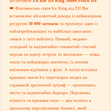
зустрічайте
Elf Bar Ice King 30000 Peach Ice
!
👑 Флагманська серія Ice King від Elf Bar
встановлює абсолютний рекорд із неймовірним
ресурсом
30 000 затяжок
та пропонує один із
найзатребуваніших та найбільш закоханих
смаків у світі вейпінгу. Ніжний, медово-
солодкий та надзвичайно соковитий стиглий
персик на вдиху огортає та заспокоює — м'яко,
тепло та неймовірно апетитно, із легким
квітковим відтінком у фоні. А потім потужна
крижана хвиля Ice перетворює видих на
справжній арктичний тріумф — пронизливо,
чисто та надзвичайно бадьоро. Персикова
ніжність та крижана сила — два полюси в
ідеальному королівському балансі, який