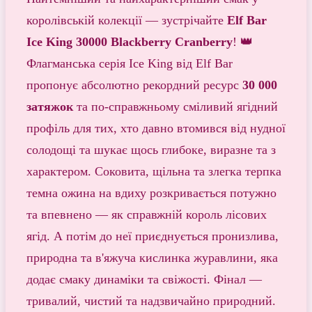
королівській колекції — зустрічайте
Elf Bar
Ice King 30000 Blackberry Cranberry
! 👑
Флагманська серія Ice King від Elf Bar
пропонує абсолютно рекордний ресурс
30 000
затяжок
та по-справжньому сміливий ягідний
профіль для тих, хто давно втомився від нудної
солодощі та шукає щось глибоке, виразне та з
характером. Соковита, щільна та злегка терпка
темна ожина на вдиху розкривається потужно
та впевнено — як справжній король лісових
ягід. А потім до неї приєднується пронизлива,
природна та в'яжуча кислинка журавлини, яка
додає смаку динаміки та свіжості. Фінал —
тривалий, чистий та надзвичайно природний.