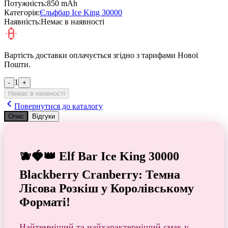
Потужність:
850 mAh
Категорія:
Єльфбар Ice King 30000
Наявність:
Немає в наявності
Вартість доставки оплачується згідно з тарифами Нової
Пошти.
1
-
+
Немає в наявності
Повернутися до каталогу
Опис
Відгуки
🫐🍓👑 Elf Bar Ice King 30000
Blackberry Cranberry: Темна
Лісова Розкіш у Королівському
Форматі!
Найтемніший та найхарактерніший смак у