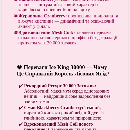
терпка — потужний лісовий характер із
королівською впевненістю на вдиху.
Журавлина Cranberry:
пронизлива, природна та
в'яжуча кислинка — динамічний та освіжаючий
акцент у фіналі.
Вдосконалений Mesh Coil:
стабільна передача
складного кисло-терпкого профілю без деградації
протягом усіх 30 000 затяжок.
💎 Переваги Ice King 30000 — Чому
Це Справжній Король Лісових Ягід?
Рекордний Ресурс 30 000 Затяжок:
Абсолютний максимум серед одноразових
вейпів — найдовше лісове задоволення без
зайвих замін.
Смак Blackberry Cranberry:
Темний,
виразний кисло-терпкий ягідний дует із
глибиною, характером та природністю.
Вдосконалений Mesh Coil нового
покоління:
Стабільна якість пари та