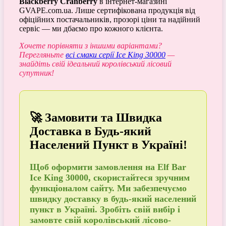
Blackberry Cranberry
в інтернет-магазині
GVAPE.com.ua. Лише сертифікована продукція від
офіційних постачальників, прозорі ціни та надійний
сервіс — ми дбаємо про кожного клієнта.
Хочете порівняти з іншими варіантами?
Перегляньте
всі смаки серії Ice King 30000
—
знайдіть свій ідеальний королівський лісовий
супутник!
🚀 Замовити та Швидка
Доставка в Будь-який
Населений Пункт в Україні!
Щоб
оформити замовлення
на Elf Bar
Ice King 30000, скористайтеся зручним
функціоналом сайту. Ми забезпечуємо
швидку доставку в будь-який населений
пункт в Україні
. Зробіть свій вибір і
замовте
свій королівський лісово-