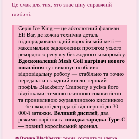
Це смак для тих, хто знає ціну справжній
глибині.
Серія Ice King — це абсолютний флагман
Elf Bar, де кожна технічна деталь
підпорядкована одній королів­ській меті —
максимальне задоволення протягом усього
рекордного ресурсу без жодного компромісу.
Вдосконалений Mesh Coil нагрівач нового
покоління
тут виконує особливо
відповідальну роботу — стабільно та точно
передавати складний кисло-терпкий
профіль Blackberry Cranberry з усіма його
відтінками: темною ожинною соковитістю
та пронизливою журавлиновою кислинкою
— без жодної деградації від першої до 30
000-ї затяжки.
Великий дисплей
, два
режими паріння та
швидка зарядка Type-C
— повний королівський арсенал.
Ожина Blackberry:
темна, соковита та злегка