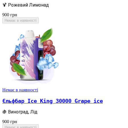
🍹 Рожевий Лимонад
900
грн
Немає в наявності
Немає в наявності
Єльфбар Ice King 30000 Grape ice
🍇 Виноград, Лід
900
грн
Немає в наявності