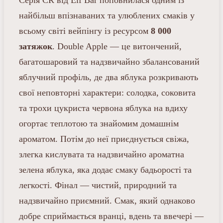
Серія CR від Elf Bar поповнилася одним із
найбільш впізнаваних та улюблених смаків у
всьому світі вейпінгу із ресурсом
8 000
затяжок
. Double Apple — це витончений,
багатошаровий та надзвичайно збалансований
яблучний профіль, де два яблука розкривають
свої неповторні характери: солодка, соковита
та трохи цукриста червона яблука на вдиху
огортає теплотою та знайомим домашнім
ароматом. Потім до неї приєднується свіжа,
злегка кислувата та надзвичайно ароматна
зелена яблука, яка додає смаку бадьорості та
легкості. Фінал — чистий, природний та
надзвичайно приємний. Смак, який однаково
добре сприймається вранці, вдень та ввечері —