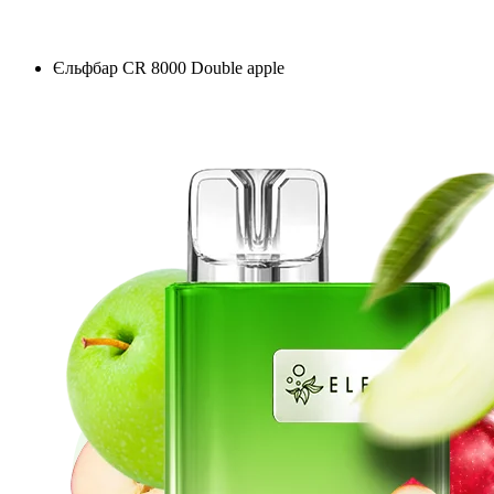
Єльфбар CR 8000 Double apple