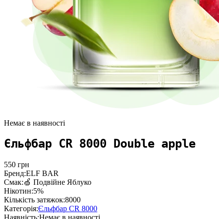
Немає в наявності
Єльфбар CR 8000 Double apple
550
грн
Бренд:
ELF BAR
Смак:
🍏 Подвійне Яблуко
Нікотин:
5%
Кількість затяжок:
8000
Категорія:
Єльфбар CR 8000
Наявність:
Немає в наявності