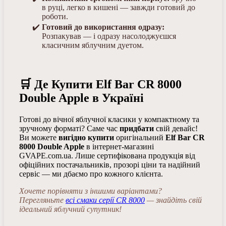
в руці, легко в кишені — завжди готовий до
роботи.
Готовий до використання одразу:
Розпакував — і одразу насолоджуєшся
класичним яблучним дуетом.
🛒 Де Купити Elf Bar CR 8000
Double Apple в Україні
Готові до вічної яблучної класики у компактному та
зручному форматі? Саме час
придбати
свій девайс!
Ви можете
вигідно купити
оригінальний
Elf Bar CR
8000 Double Apple
в інтернет-магазині
GVAPE.com.ua. Лише сертифікована продукція від
офіційних постачальників, прозорі ціни та надійний
сервіс — ми дбаємо про кожного клієнта.
Хочете порівняти з іншими варіантами?
Перегляньте
всі смаки серії CR 8000
— знайдіть свій
ідеальний яблучний супутник!