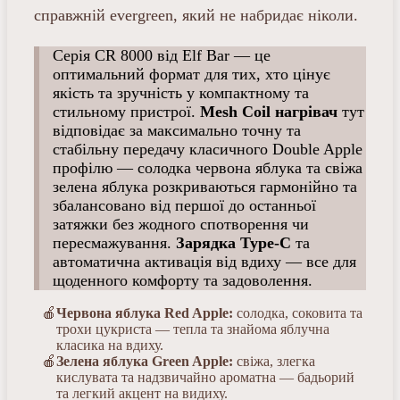
справжній evergreen, який не набридає ніколи.
Серія CR 8000 від Elf Bar — це
оптимальний формат для тих, хто цінує
якість та зручність у компактному та
стильному пристрої.
Mesh Coil нагрівач
тут
відповідає за максимально точну та
стабільну передачу класичного Double Apple
профілю — солодка червона яблука та свіжа
зелена яблука розкриваються гармонійно та
збалансовано від першої до останньої
затяжки без жодного спотворення чи
пересмажування.
Зарядка Type-C
та
автоматична активація від вдиху — все для
щоденного комфорту та задоволення.
Червона яблука Red Apple:
солодка, соковита та
трохи цукриста — тепла та знайома яблучна
класика на вдиху.
Зелена яблука Green Apple:
свіжа, злегка
кислувата та надзвичайно ароматна — бадьорий
та легкий акцент на видиху.