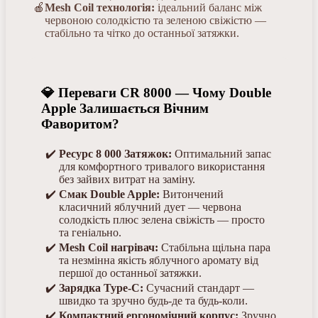
Mesh Coil технологія:
ідеальний баланс між
червоною солодкістю та зеленою свіжістю —
стабільно та чітко до останньої затяжки.
💎 Переваги CR 8000 — Чому Double
Apple Залишається Вічним
Фаворитом?
Ресурс 8 000 Затяжок:
Оптимальний запас
для комфортного тривалого використання
без зайвих витрат на заміну.
Смак Double Apple:
Витончений
класичний яблучний дует — червона
солодкість плюс зелена свіжість — просто
та геніально.
Mesh Coil нагрівач:
Стабільна щільна пара
та незмінна якість яблучного аромату від
першої до останньої затяжки.
Зарядка Type-C:
Сучасний стандарт —
швидко та зручно будь-де та будь-коли.
Компактний ергономічний корпус:
Зручно