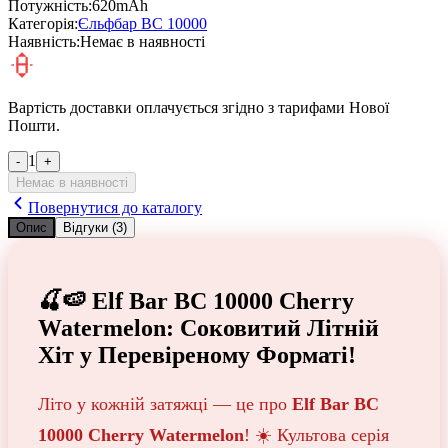
Потужність:
620mAh
Категорія:
Єльфбар BC 10000
Наявність:
Немає в наявності
Вартість доставки оплачується згідно з тарифами Нової
Пошти.
1
-
+
Немає в наявності
Повернутися до каталогу
Опис
Відгуки
(3)
🍒🍉 Elf Bar BC 10000 Cherry
Watermelon: Соковитий Літній
Хіт у Перевіреному Форматі!
Літо у кожній затяжці — це про
Elf Bar BC
10000 Cherry Watermelon
! ☀️ Культова серія