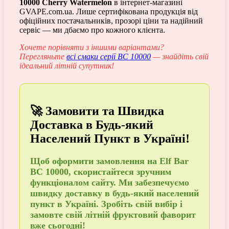
10000 Cherry Watermelon
в інтернет-магазині
GVAPE.com.ua. Лише сертифікована продукція від
офіційних постачальників, прозорі ціни та надійний
сервіс — ми дбаємо про кожного клієнта.
Хочете порівняти з іншими варіантами?
Перегляньте
всі смаки серії BC 10000
— знайдіть свій
ідеальний літній супутник!
🚀 Замовити та Швидка
Доставка в Будь-який
Населений Пункт в Україні!
Щоб
оформити замовлення
на Elf Bar
BC 10000, скористайтеся зручним
функціоналом сайту. Ми забезпечуємо
швидку доставку в будь-який населений
пункт в Україні
. Зробіть свій вибір і
замовте
свій літній фруктовий фаворит
вже сьогодні!