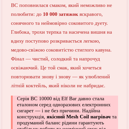
BC поповнилася смаком, який неможливо не
полюбити: до
10 000 затяжок
яскравого,
сонячного та неймовірно соковитого дуету.
Глибока, трохи терпка та насичена вишня на
вдиху поступово розкривається легкою,
медово-свіжою соковитістю стиглого кавуна.
Фінал — чистий, солодкий та напрочуд
освіжаючий. Це той смак, який хочеться
повторювати знову і знову — як улюблений
літній коктейль, який ніколи не набридає.
Серія BC 10000 від Elf Bar давно стала
еталоном серед одноразових електронних
сигарет — і не без причини. Надійна
конструкція,
якісний Mesh Coil нагрівач
та
продуманий баланс рідини гарантують
стабільну роботу та незмінний смак від