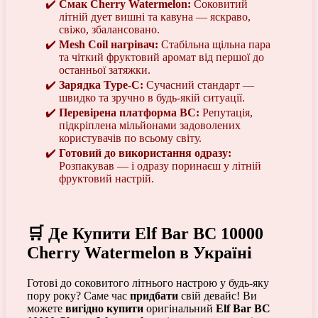
Смак Cherry Watermelon:
Соковитий
літній дует вишні та кавуна — яскраво,
свіжо, збалансовано.
Mesh Coil нагрівач:
Стабільна щільна пара
та чіткий фруктовий аромат від першої до
останньої затяжки.
Зарядка Type-C:
Сучасний стандарт —
швидко та зручно в будь-якій ситуації.
Перевірена платформа BC:
Репутація,
підкріплена мільйонами задоволених
користувачів по всьому світу.
Готовий до використання одразу:
Розпакував — і одразу поринаєш у літній
фруктовий настрій.
🛒 Де Купити Elf Bar BC 10000
Cherry Watermelon в Україні
Готові до соковитого літнього настрою у будь-яку
пору року? Саме час
придбати
свій девайс! Ви
можете
вигідно купити
оригінальний
Elf Bar BC