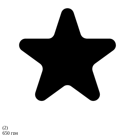
(
2
)
650
грн