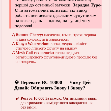
першої до останньої затяжки.
Зарядка Type-
C
та автоматична активація від вдиху
роблять цей девайс ідеальним супутником
на кожен день — вдома, на вулиці чи у
подорожі.
Вишня Cherry:
насичена, темна, трохи терпка
ягідна солодкість із характером.
Кавун Watermelon:
легка, медова свіжість
стиглого літнього фрукту на видиху.
Mesh Coil технологія:
точна передача
багатошарового фруктово-ягідного профілю без
спотворень.
💎 Переваги BC 10000 — Чому Цей
Девайс Обирають Знову і Знову?
Ресурс 10 000 Затяжок:
Оптимальний запас
для тривалого комфортного використання
без замін.