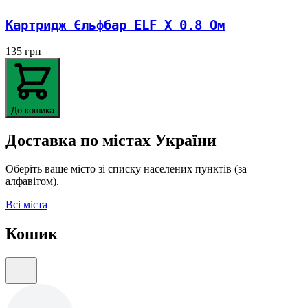
Картридж Єльфбар ELF X 0.8 Ом
135
грн
До кошика
Доставка по містах України
Оберіть ваше місто зі списку населених пунктів (за
алфавітом).
Всі міста
Кошик