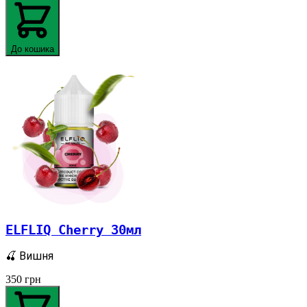
До кошика
ELFLIQ Cherry 30мл
🍒 Вишня
350
грн