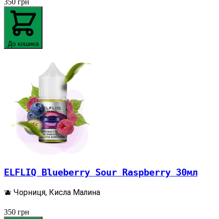
350
грн
До кошика
ELFLIQ Blueberry Sour Raspberry 30мл
🫐 Чорниця, Кисла Малина
350
грн