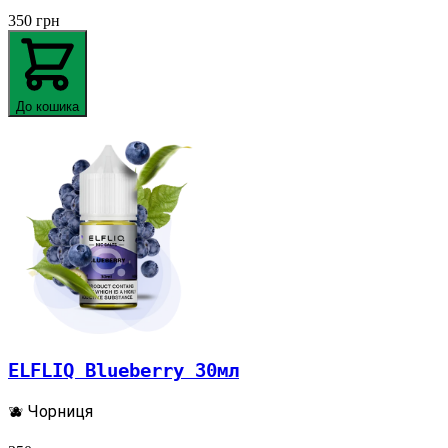
350
грн
До кошика
ELFLIQ Blueberry 30мл
🫐 Чорниця