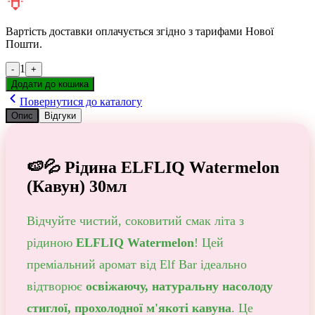
Вартість доставки оплачується згідно з тарифами Нової
Пошти.
1
-
+
Додати до кошика
Повернутися до каталогу
Опис
Відгуки
🍉💦 Рідина ELFLIQ Watermelon
(Кавун) 30мл
Відчуйте чистий, соковитий смак літа з
рідиною
ELFLIQ Watermelon
! Цей
преміальний аромат від Elf Bar ідеально
відтворює
освіжаючу, натуральну насолоду
стиглої, прохолодної м'якоті кавуна
. Це