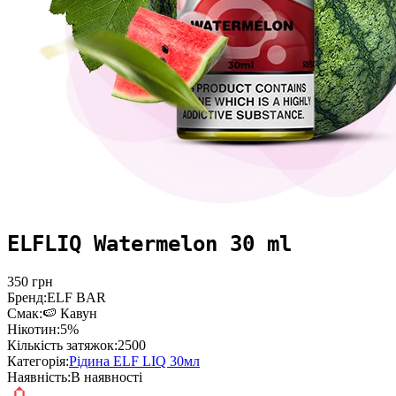
ELFLIQ Watermelon 30 ml
350
грн
Бренд:
ELF BAR
Смак:
🍉 Кавун
Нікотин:
5%
Кількість затяжок:
2500
Категорія:
Рідина ELF LIQ 30мл
Наявність:
В наявності