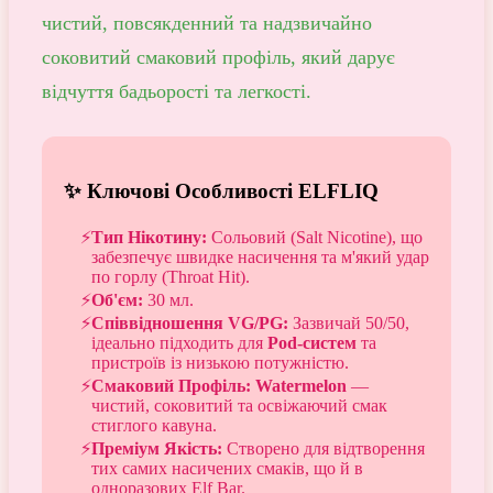
чистий, повсякденний та надзвичайно
соковитий смаковий профіль, який дарує
відчуття бадьорості та легкості.
✨ Ключові Особливості ELFLIQ
Тип Нікотину:
Сольовий (Salt Nicotine), що
забезпечує швидке насичення та м'який удар
по горлу (Throat Hit).
Об'єм:
30 мл.
Співвідношення VG/PG:
Зазвичай 50/50,
ідеально підходить для
Pod-систем
та
пристроїв із низькою потужністю.
Смаковий Профіль:
Watermelon
—
чистий, соковитий та освіжаючий смак
стиглого кавуна.
Преміум Якість:
Створено для відтворення
тих самих насичених смаків, що й в
одноразових Elf Bar.