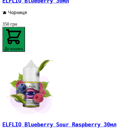
ELFLIQ Blueberry 30мл
🫐 Чорниця
350
грн
До кошика
ELFLIQ Blueberry Sour Raspberry 30мл