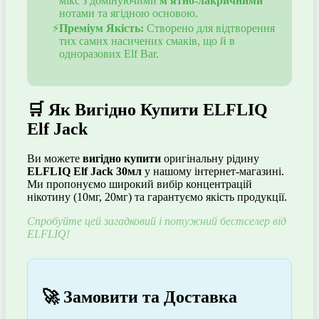
мікс з домінуючими
м'ятно-лакричними
нотами та ягідною основою.
Преміум Якість:
Створено для відтворення
тих самих насичених смаків, що й в
одноразових Elf Bar.
🛒 Як Вигідно Купити ELFLIQ
Elf Jack
Ви можете
вигідно купити
оригінальну рідину
ELFLIQ Elf Jack 30мл
у нашому інтернет-магазині.
Ми пропонуємо широкий вибір концентрацій
нікотину (10мг, 20мг) та гарантуємо якість продукції.
Спробуйте цей загадковий і потужний бестселер від
ELFLIQ!
🚀 Замовити та Доставка