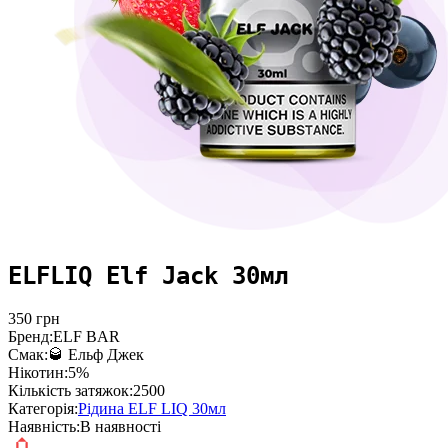
ELFLIQ Elf Jack 30мл
350
грн
Бренд:
ELF BAR
Смак:
🥃 Ельф Джек
Нікотин:
5%
Кількість затяжок:
2500
Категорія:
Рідина ELF LIQ 30мл
Наявність:
В наявності