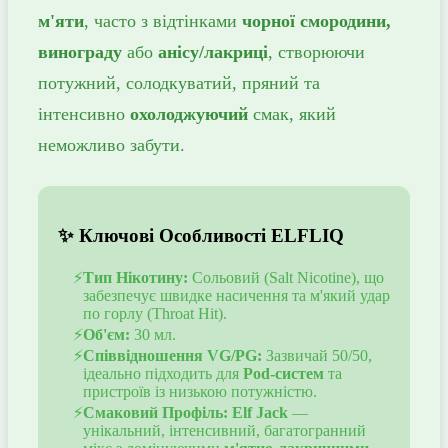
м'яти
, часто з відтінками
чорної смородини,
винограду
або
анісу/лакриці
, створюючи
потужний, солодкуватий, пряний та
інтенсивно
охолоджуючий
смак, який
неможливо забути.
✨ Ключові Особливості ELFLIQ
Тип Нікотину:
Сольовий (Salt Nicotine), що
забезпечує швидке насичення та м'який удар
по горлу (Throat Hit).
Об'єм:
30 мл.
Співвідношення VG/PG:
Зазвичай 50/50,
ідеально підходить для
Pod-систем
та
пристроїв із низькою потужністю.
Смаковий Профіль:
Elf Jack
—
унікальний, інтенсивний, багатогранний