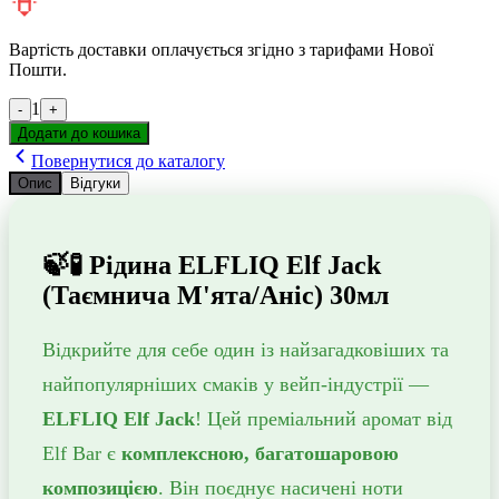
Вартість доставки оплачується згідно з тарифами Нової
Пошти.
1
-
+
Додати до кошика
Повернутися до каталогу
Опис
Відгуки
🍃🧪 Рідина ELFLIQ Elf Jack
(Таємнича М'ята/Аніс) 30мл
Відкрийте для себе один із найзагадковіших та
найпопулярніших смаків у вейп-індустрії —
ELFLIQ Elf Jack
! Цей преміальний аромат від
Elf Bar є
комплексною, багатошаровою
композицією
. Він поєднує насичені ноти