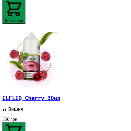
До кошика
ELFLIQ Cherry 30мл
🍒 Вишня
350
грн