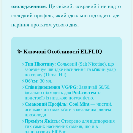
охолодженням
. Це свіжий, яскравий і не надто
солодкий профіль, який ідеально підходить для
паріння протягом усього дня.
✨ Ключові Особливості ELFLIQ
Тип Нікотину:
Сольовий (Salt Nicotine), що
забезпечує швидке насичення та м'який удар
по горлу (Throat Hit).
Об'єм:
30 мл.
Співвідношення VG/PG:
Зазвичай 50/50,
ідеально підходить для
Pod-систем
та
пристроїв із низькою потужністю.
Смаковий Профіль:
Cool Mint
— чистий,
освіжаючий смак м'яти з ідеальним рівнем
прохолоди.
Преміум Якість:
Створено для відтворення
тих самих насичених смаків, що й в
одноразових Elf Bar.