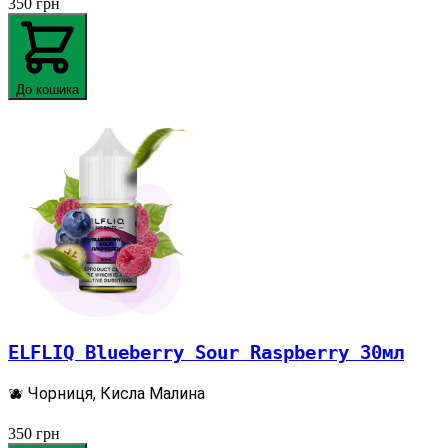
350
грн
До кошика
ELFLIQ Blueberry Sour Raspberry 30мл
🫐 Чорниця, Кисла Малина
350
грн