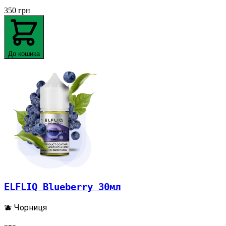
350
грн
До кошика
ELFLIQ Blueberry 30мл
🫐 Чорниця