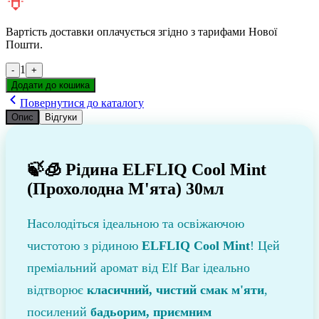
Вартість доставки оплачується згідно з тарифами Нової
Пошти.
1
-
+
Додати до кошика
Повернутися до каталогу
Опис
Відгуки
🍃🧊 Рідина ELFLIQ Cool Mint
(Прохолодна М'ята) 30мл
Насолодіться ідеальною та освіжаючою
чистотою з рідиною
ELFLIQ Cool Mint
! Цей
преміальний аромат від Elf Bar ідеально
відтворює
класичний, чистий смак м'яти
,
посилений
бадьорим, приємним