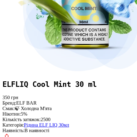
ELFLIQ Cool Mint 30 ml
350
грн
Бренд:
ELF BAR
Смак:
🍃 Холодна М'ята
Нікотин:
5%
Кількість затяжок:
2500
Категорія:
Рідина ELF LIQ 30мл
Наявність:
В наявності