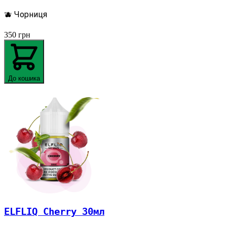
🫐 Чорниця
350
грн
До кошика
ELFLIQ Cherry 30мл