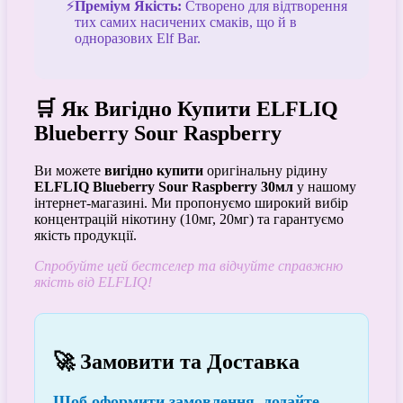
Преміум Якість:
Створено для відтворення
тих самих насичених смаків, що й в
одноразових Elf Bar.
🛒 Як Вигідно Купити ELFLIQ
Blueberry Sour Raspberry
Ви можете
вигідно купити
оригінальну рідину
ELFLIQ Blueberry Sour Raspberry 30мл
у нашому
інтернет-магазині. Ми пропонуємо широкий вибір
концентрацій нікотину (10мг, 20мг) та гарантуємо
якість продукції.
Спробуйте цей бестселер та відчуйте справжню
якість від ELFLIQ!
🚀 Замовити та Доставка
Щоб
оформити замовлення
, додайте