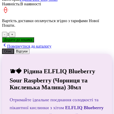
Наявність:
В наявності
Вартість доставки оплачується згідно з тарифами Нової
Пошти.
1
-
+
Додати до кошика
Повернутися до каталогу
Опис
Відгуки
🫐🍓 Рідина ELFLIQ Blueberry
Sour Raspberry (Чорниця та
Кисленька Малина) 30мл
Отримайте ідеальне поєднання солодкості та
пікантної кислинки з хітом
ELFLIQ Blueberry