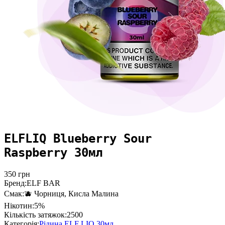
ELFLIQ Blueberry Sour
Raspberry 30мл
350
грн
Бренд:
ELF BAR
Смак:
🫐 Чорниця, Кисла Малина
Нікотин:
5%
Кількість затяжок:
2500
Категорія:
Рідина ELF LIQ 30мл