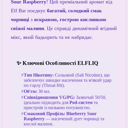
Sour Raspberry
! Цей преміальний аромат від
Elf Bar поєднує
багатий, солодкий смак
чорниці
з
яскравою, гострою кислинкою
свіжої малини
. Це справді динамічний ягідний
мікс, який бадьорить та не набридає.
✨ Ключові Особливості ELFLIQ
Тип Нікотину:
Сольовий (Salt Nicotine), що
забезпечує швидке насичення та м'який удар
по горлу (Throat Hit).
Об'єм:
30 мл.
Співвідношення VG/PG:
Зазвичай 50/50,
ідеально підходить для
Pod-систем
та
пристроїв із низькою потужністю.
Смаковий Профіль:
Blueberry Sour
Raspberry
— насичений дует чорниці та
кислої малини.