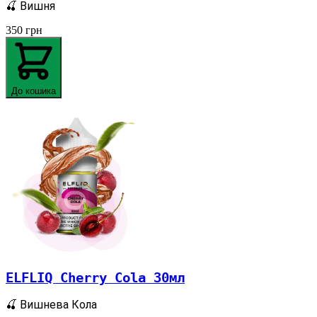
🍒 Вишня
350
грн
До кошика
ELFLIQ Cherry Cola 30мл
🍒 Вишнева Кола