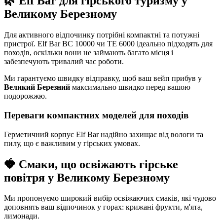
🌿 Elf Bar для гірського туризму у
Великому Березному
Для активного відпочинку потрібні компактні та потужні
пристрої. Elf Bar BC 10000 чи TE 6000 ідеально підходять для
походів, оскільки вони не займають багато місця і
забезпечують тривалий час роботи.
Ми гарантуємо швидку відправку, щоб ваш вейп прибув у
Великий Березний
максимально швидко перед вашою
подорожжю.
Переваги компактних моделей для походів
Герметичний корпус Elf Bar надійно захищає від вологи та
пилу, що є важливим у гірських умовах.
🍓 Смаки, що освіжають гірське
повітря у Великому Березному
Ми пропонуємо широкий вибір освіжаючих смаків, які чудово
доповнять ваш відпочинок у горах: крижані фрукти, м'ята,
лимонади.