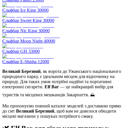
Єльфбар Ice King 30000
Єльфбар Sweet King 30000
Єльфбар Nic King 30000
Єльфбар Moon Night 40000
Єльфбар GH 33000
Єльфбар E-Shisha 12000
Великий Березний
, як ворота до Ужанського національного
природного парку, є ідеальним місцем для відпочинку на
природі. Для таких умов потрібні надійні та портативні
електронні сигарети.
Elf Bar
— це найкращий вибір для
туристів та місцевих мешканців Закарпаття. ⛰️
Ми пропонуємо повний каталог моделей з доставкою прямо
до смт
Великий Березний
, щоб вам не довелося обходити
місцеві магазини у пошуках потрібного смаку.