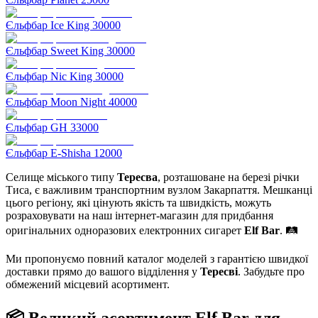
Єльфбар Ice King 30000
Єльфбар Sweet King 30000
Єльфбар Nic King 30000
Єльфбар Moon Night 40000
Єльфбар GH 33000
Єльфбар E-Shisha 12000
Селище міського типу
Тересва
, розташоване на березі річки
Тиса, є важливим транспортним вузлом Закарпаття. Мешканці
цього регіону, які цінують якість та швидкість, можуть
розраховувати на наш інтернет-магазин для придбання
оригінальних одноразових електронних сигарет
Elf Bar
. 🛤️
Ми пропонуємо повний каталог моделей з гарантією швидкої
доставки прямо до вашого відділення у
Тересві
. Забудьте про
обмежений місцевий асортимент.