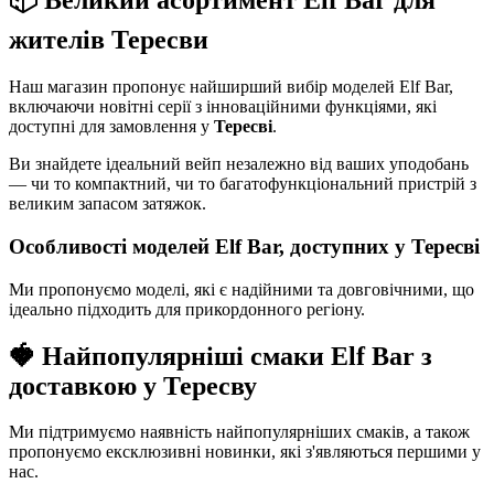
📦 Великий асортимент Elf Bar для
жителів Тересви
Наш магазин пропонує найширший вибір моделей Elf Bar,
включаючи новітні серії з інноваційними функціями, які
доступні для замовлення у
Тересві
.
Ви знайдете ідеальний вейп незалежно від ваших уподобань
— чи то компактний, чи то багатофункціональний пристрій з
великим запасом затяжок.
Особливості моделей Elf Bar, доступних у Тересві
Ми пропонуємо моделі, які є надійними та довговічними, що
ідеально підходить для прикордонного регіону.
🍓 Найпопулярніші смаки Elf Bar з
доставкою у Тересву
Ми підтримуємо наявність найпопулярніших смаків, а також
пропонуємо ексклюзивні новинки, які з'являються першими у
нас.