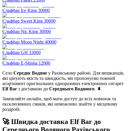
Єльфбар Ice King 30000
Єльфбар Sweet King 30000
Єльфбар Nic King 30000
Єльфбар Moon Night 40000
Єльфбар GH 33000
Єльфбар E-Shisha 12000
Село
Середнє Водяне
у Рахівському районі. Для мешканців,
які цінують якість та швидкість, ми пропонуємо повний
асортимент оригінальних одноразових електронних сигарет
Elf Bar
з доставкою до
Середнього Водяного
. 🌲
Замовляйте онлайн, щоб мати доступ до всіх новинок та
ексклюзивних смаків, які неможливо знайти у місцевому
роздробі.
🚀 Швидка доставка Elf Bar до
Середнього Водяного Рахівського