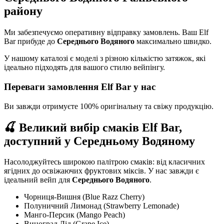
району
Ми забезпечуємо оперативну відправку замовлень. Ваш Elf
Bar прибуде до
Середнього Водяного
максимально швидко.
У нашому каталозі є моделі з різною кількістю затяжок, які
ідеально підходять для вашого стилю вейпінгу.
Переваги замовлення Elf Bar у нас
Ви завжди отримуєте 100% оригінальну та свіжу продукцію.
🍒 Великий вибір смаків Elf Bar,
доступний у Середньому Водяному
Насолоджуйтесь широкою палітрою смаків: від класичних
ягідних до освіжаючих фруктових міксів. У нас завжди є
ідеальний вейп для
Середнього Водяного
.
Чорниця-Вишня (Blue Razz Cherry)
Полуничний Лимонад (Strawberry Lemonade)
Манго-Персик (Mango Peach)
Виноград Лід (Grape Ice)