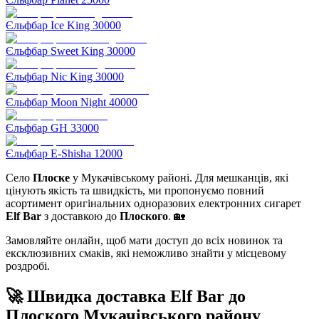
Єльфбар Ice King 30000
Єльфбар Sweet King 30000
Єльфбар Nic King 30000
Єльфбар Moon Night 40000
Єльфбар GH 33000
Єльфбар E-Shisha 12000
Село
Плоске
у Мукачівському районі. Для мешканців, які
цінують якість та швидкість, ми пропонуємо повний
асортимент оригінальних одноразових електронних сигарет
Elf Bar
з доставкою до
Плоского
. 🏡
Замовляйте онлайн, щоб мати доступ до всіх новинок та
ексклюзивних смаків, які неможливо знайти у місцевому
роздробі.
🚀 Швидка доставка Elf Bar до
Плоского Мукачівського району