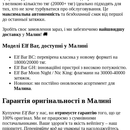
з великою кількістю тяг (20000+ тяг) ідеально підходять для
тих, хто не хоче турбуватися про обслуговування. Це
максимальна автономність
та
бездоганний смак
від першої
до останньої затяжки.
Зробіть своє замовлення зараз, і ми забезпечимо
найшвидшу
доставку
у
Малин
! 🚚
Моделі Elf Bar, доступні у Малині
Elf Bar BC: перевірена класика у новому форматі на
18000/20000 тяг.
Elf Bar GH: інноваційні пристрої з високою потужністю.
Elf Bar Moon Night / Nic King: флагмани на 30000-40000
затяжок.
Новинки: ми постійно оновлюємо асортимент для
Малина
.
Гарантія оригінальності в Малині
Купуючи
Elf Bar
у нас, ви
отримуєте гарантію
того, що це
100% оригінал. Ми не працюємо з сумнівними
постачальниками. Ваше здоров'я та якість вейпінгу – наш
пріоритет.
Перевіряйте код на упаковці
та насолоджуйтесь