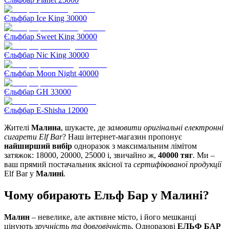
Єльфбар Ice King 30000
Єльфбар Sweet King 30000
Єльфбар Nic King 30000
Єльфбар Moon Night 40000
Єльфбар GH 33000
Єльфбар E-Shisha 12000
Жителі
Малина
, шукаєте, де
замовити оригінальні електронні
сигарети Elf Bar
? Наш інтернет-магазин пропонує
найширший вибір
одноразок з максимальним лімітом
затяжок: 18000, 20000, 25000 і, звичайно ж,
40000 тяг
. Ми –
ваш прямий постачальник якісної та
сертифікованої продукції
Elf Bar у
Малині
.
Чому обирають Ельф Бар у Малині?
Малин
– невелике, але активне місто, і його мешканці
цінують
зручність та довговічність
. Одноразові
ЕЛЬФ БАР