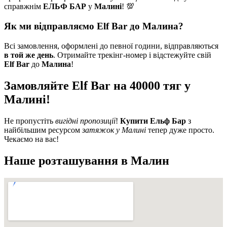
справжнім
ЕЛЬФ БАР
у
Малині
! 💯
Як ми відправляємо Elf Bar до Малина?
Всі замовлення, оформлені до певної години, відправляються
в той же день
. Отримайте трекінг-номер і відстежуйте свій
Elf Bar
до
Малина
!
Замовляйте Elf Bar на 40000 тяг у
Малині!
Не пропустіть
вигідні пропозиції
!
Купити Ельф Бар
з
найбільшим ресурсом
затяжок у Малині
тепер дуже просто.
Чекаємо на вас!
Наше розташування в
Малин