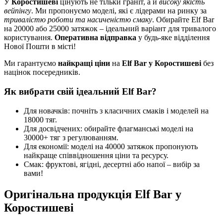
У
Коростишеві
цінують не тільки граніт, а й
високу якість
вейпінгу
. Ми пропонуємо моделі, які є лідерами на ринку за
тривалістю роботи та насиченістю смаку
. Обирайте Elf Bar
на 20000 або 25000 затяжок – ідеальний варіант для тривалого
користування.
Оперативна відправка
у будь-яке відділення
Нової Пошти в місті!
Ми гарантуємо
найкращі ціни
на
Elf Bar у Коростишеві
без
націнок посередників.
Як вибрати свій ідеальний Elf Bar?
Для новачків: почніть з класичних смаків і моделей на
18000 тяг.
Для досвідчених: обирайте флагманські моделі на
30000+ тяг з регулюванням.
Для економії: моделі на 40000 затяжок пропонують
найкраще співвідношення ціни та ресурсу.
Смак: фруктові, ягідні, десертні або напої – вибір за
вами!
Оригінальна продукція Elf Bar у
Коростишеві