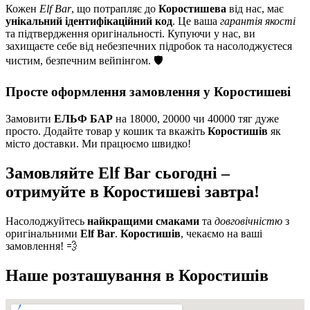
Кожен
Elf Bar
, що потрапляє до
Коростишева
від нас, має
унікальний ідентифікаційний код
. Це ваша
гарантія якості
та підтвердження оригінальності. Купуючи у нас, ви
захищаєте себе від небезпечних підробок та насолоджуєтеся
чистим, безпечним вейпінгом. 🛡️
Просте оформлення замовлення у Коростишеві
Замовити
ЕЛЬФ БАР
на 18000, 20000 чи 40000 тяг дуже
просто. Додайте товар у кошик та вкажіть
Коростишів
як
місто доставки. Ми працюємо швидко!
Замовляйте Elf Bar сьогодні –
отримуйте в Коростишеві завтра!
Насолоджуйтесь
найкращими смаками
та
довговічністю
з
оригінальними
Elf Bar
.
Коростишів
, чекаємо на ваші
замовлення! 💨
Наше розташування в
Коростишів