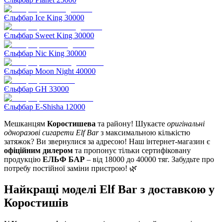
Єльфбар Ice King 30000
Єльфбар Sweet King 30000
Єльфбар Nic King 30000
Єльфбар Moon Night 40000
Єльфбар GH 33000
Єльфбар E-Shisha 12000
Мешканцям
Коростишева
та району! Шукаєте
оригінальні
одноразові сигарети Elf Bar
з максимальною кількістю
затяжок? Ви звернулися за адресою! Наш інтернет-магазин є
офіційним дилером
та пропонує тільки сертифіковану
продукцію
ЕЛЬФ БАР
– від 18000 до 40000 тяг. Забудьте про
потребу постійної заміни пристрою! 🌿
Найкращі моделі Elf Bar з доставкою у
Коростишів