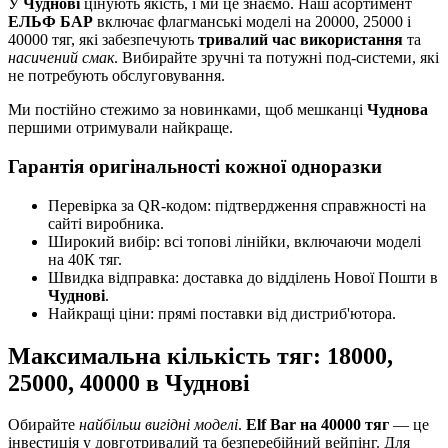
У
Чуднові
цінують якість, і ми це знаємо. Наш асортимент
ЕЛЬФ БАР
включає флагманські моделі на 20000, 25000 і
40000 тяг, які забезпечують
тривалий час використання
та
насичений смак
. Вибирайте зручні та потужні под-системи, які
не потребують обслуговування.
Ми постійно стежимо за новинками, щоб мешканці
Чуднова
першими отримували найкраще.
Гарантія оригінальності кожної одноразки
Перевірка за QR-кодом: підтвердження справжності на
сайті виробника.
Широкий вибір: всі топові лінійки, включаючи моделі
на 40К тяг.
Швидка відправка: доставка до відділень Нової Пошти в
Чуднові
.
Найкращі ціни: прямі поставки від дистриб'ютора.
Максимальна кількість тяг: 18000,
25000, 40000 в Чуднові
Обирайте
найбільш вигідні моделі
.
Elf Bar на 40000 тяг
— це
інвестиція у довготривалий та безперебійний вейпінг. Для