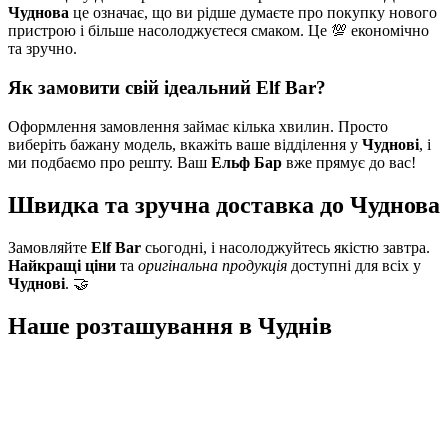
Чуднова
це означає, що ви рідше думаєте про покупку нового
пристрою і більше насолоджуєтеся смаком. Це 💯 економічно
та зручно.
Як замовити свій ідеальний Elf Bar?
Оформлення замовлення займає кілька хвилин. Просто
виберіть бажану модель, вкажіть ваше відділення у
Чуднові
, і
ми подбаємо про решту. Ваш
Ельф Бар
вже прямує до вас!
Швидка та зручна доставка до Чуднова
Замовляйте
Elf Bar
сьогодні, і насолоджуйтесь якістю завтра.
Найкращі ціни
та
оригінальна продукція
доступні для всіх у
Чуднові
. 🤝
Наше розташування в
Чуднів