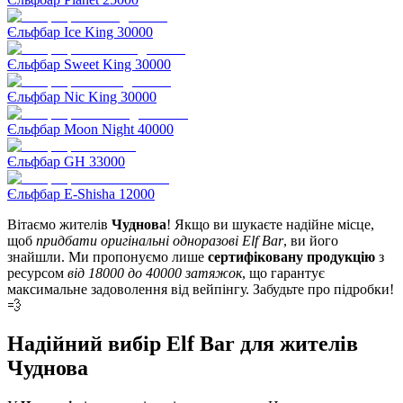
Єльфбар Ice King 30000
Єльфбар Sweet King 30000
Єльфбар Nic King 30000
Єльфбар Moon Night 40000
Єльфбар GH 33000
Єльфбар E-Shisha 12000
Вітаємо жителів
Чуднова
! Якщо ви шукаєте надійне місце,
щоб
придбати оригінальні одноразові Elf Bar
, ви його
знайшли. Ми пропонуємо лише
сертифіковану продукцію
з
ресурсом
від 18000 до 40000 затяжок
, що гарантує
максимальне задоволення від вейпінгу. Забудьте про підробки!
💨
Надійний вибір Elf Bar для жителів
Чуднова